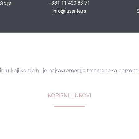
Srbija
+381 11 400 83 71
info@lasante.rs
S
dinju koji kombinuje najsavremenije tretmane sa person
KORISNI LINKOVI