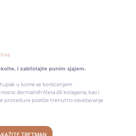
oltea
kolte, i zablistajte punim sjajem.
stupak u kome se korišćenjem
osno dermalnih filera i/ili kolagena, kao i
e procedure postiže trenutno osvežavanje
AKAŽITE TRETMAN