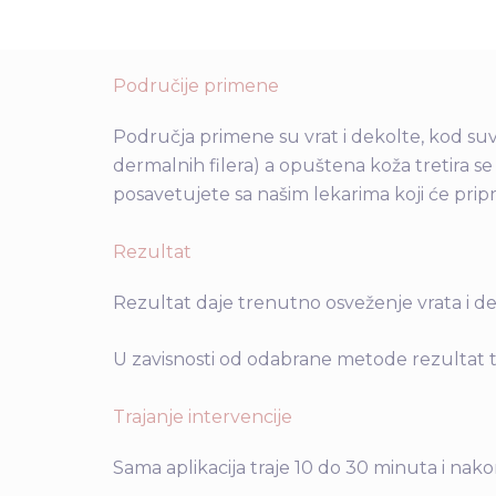
Područije primene
Područja primene su vrat i dekolte, kod su
dermalnih filera) a opuštena koža tretira se
posavetujete sa našim lekarima koji će pripr
Rezultat
Rezultat daje trenutno osveženje vrata i dek
U zavisnosti od odabrane metode rezultat t
Trajanje intervencije
Sama aplikacija traje 10 do 30 minuta i na