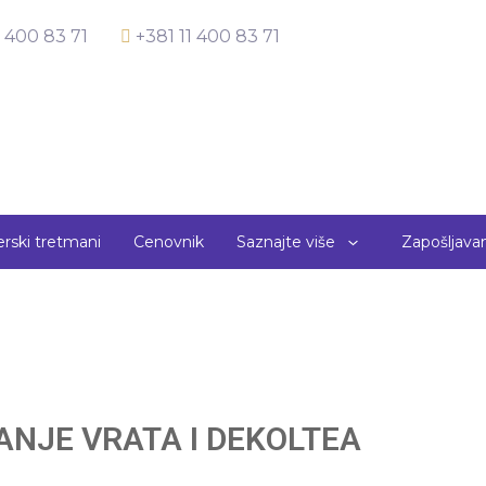
 400 83 71
+381 11 400 83 71
erski tretmani
Cenovnik
Saznajte više
Zapošljav
ANJE VRATA I DEKOLTEA