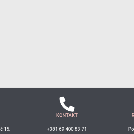
KONTAKT
ć 15,
+381 69 400 83 71
Po