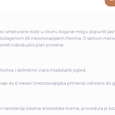
ve i smežurane kože u okviru koga se mogu popuniti jasno
 kolagenom i/ili mezoterapijskim filerima. O samom metodu
emiti individualni plan primene.
oltea, i delimično vraća mladalački izgled.
raje do 6 meseci (mezoterapijska primena) odnosno do g
kon nanošenja lokalne anestetske kreme, procedura je be