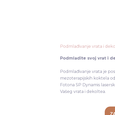
Podmlađivanje vrata i dek
Podmladite svoj vrat i de
Podmlađivanje vrata je po
mezoterapijskih koktela odn
Fotona SP Dynamis lasersk
Vašeg vrata i dekoltea.
Z